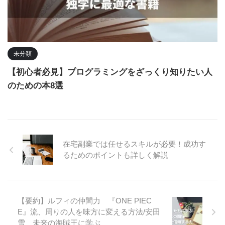
未分類
【初心者必見】プログラミングをざっくり知りたい人
のための本8選
在宅副業では任せるスキルが必要！成功す
るためのポイントも詳しく解説
【要約】ルフィの仲間力 『ONE PIEC
E』流、周りの人を味方に変える方法/安田
雪 未来の海賊王に学ぶ